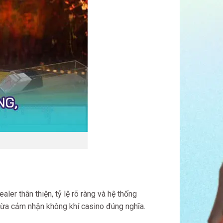
ler thân thiện, tỷ lệ rõ ràng và hệ thống
vừa cảm nhận không khí casino đúng nghĩa.