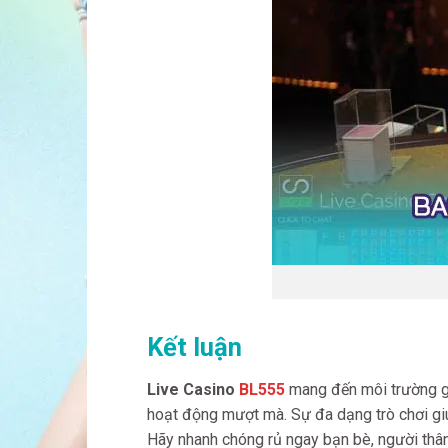
Kết luận
Live Casino
BL555
mang đến môi trường giải
hoạt động mượt mà. Sự đa dạng trò chơi giú
Hãy nhanh chóng rủ ngay bạn bè, người thân