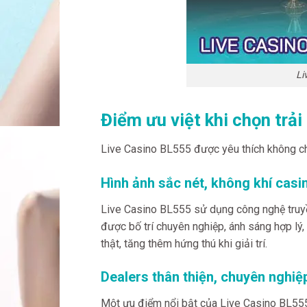
Li
Điểm ưu việt khi chọn trả
Live Casino BL555 được yêu thích không chỉ 
Hình ảnh sắc nét, không khí cas
Live Casino BL555 sử dụng công nghệ truyề
được bố trí chuyên nghiệp, ánh sáng hợp lý,
thật, tăng thêm hứng thú khi giải trí.
Dealers thân thiện, chuyên nghiệ
Một ưu điểm nổi bật của Live Casino BL555 