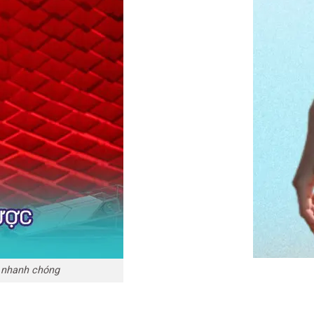
 nhanh chóng