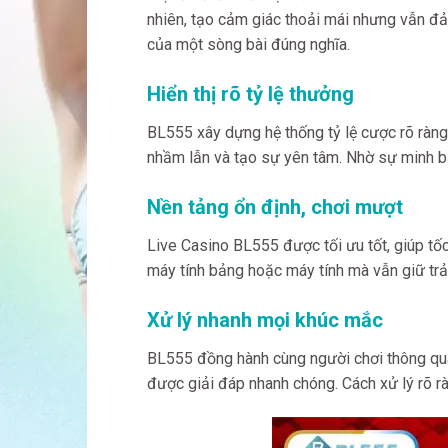
nhiên, tạo cảm giác thoải mái nhưng vẫn đảm
của một sòng bài đúng nghĩa.
Hiển thị rõ tỷ lệ thưởng
BL555 xây dựng hệ thống tỷ lệ cược rõ ràng,
nhầm lẫn và tạo sự yên tâm. Nhờ sự minh bạ
Nền tảng ổn định, chơi mượt
Live Casino BL555 được tối ưu tốt, giúp tốc
máy tính bảng hoặc máy tính mà vẫn giữ trải 
Xử lý nhanh mọi khúc mắc
BL555 đồng hành cùng người chơi thông qua h
được giải đáp nhanh chóng. Cách xử lý rõ rà