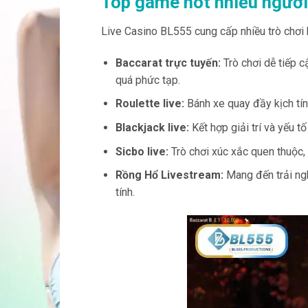
Top game hot nhiều người
Live Casino BL555 cung cấp nhiều trò chơi 
Baccarat trực tuyến:
Trò chơi dễ tiếp 
quá phức tạp.
Roulette live:
Bánh xe quay đầy kịch tín
Blackjack live:
Kết hợp giải trí và yếu t
Sicbo live:
Trò chơi xúc xắc quen thuộc, 
Rồng Hổ Livestream:
Mang đến trải ngh
tính.