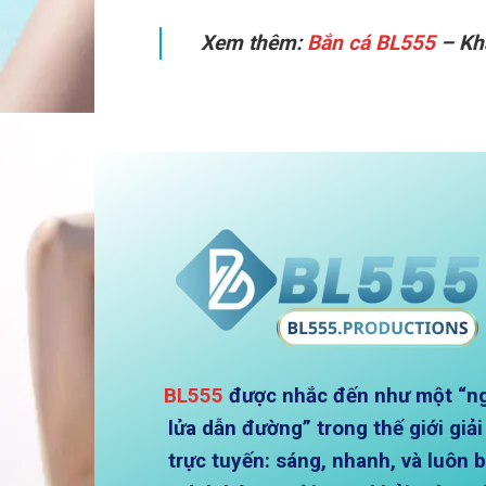
Xem thêm:
Bắn cá BL555
– Kh
BL555
được nhắc đến như một “n
lửa dẫn đường” trong thế giới giải 
trực tuyến: sáng, nhanh, và luôn b