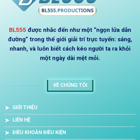
BL555
được nhắc đến như một “ngọn lửa dẫn
đường” trong thế giới giải trí trực tuyến: sáng,
nhanh, và luôn biết cách kéo người ta ra khỏi
một ngày dài mệt mỏi.
VỀ CHÚNG TÔI
GIỚI THIỆU
LIÊN HỆ
ĐIỀU KHOẢN ĐIỀU KIỆN