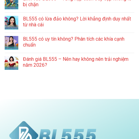
luận
bị chặn
ở
Tuyển
Không
dụng
có
BL555 có lừa đảo không? Lời khẳng định duy nhất
BL555
bình
–
luận
từ nhà cái
Vô
ở
vàn
Link
Không
cơ
vào
có
BL555 có uy tín không? Phân tích các khía cạnh
hội
BL555
bình
việc
–
luận
chuẩn
làm
Tổng
ở
đãi
hợp
BL555
Không
ngộ
cách
có
có
Đánh giá BL555 – Nên hay không nên trải nghiệm
tốt
truy
lừa
bình
cập
đảo
luận
năm 2026?
không
không?
ở
lo
Lời
BL555
Không
bị
khẳng
có
có
chặn
định
uy
bình
duy
tín
luận
nhất
không?
ở
từ
Phân
Đánh
nhà
tích
giá
cái
các
BL555
khía
–
cạnh
Nên
chuẩn
hay
không
nên
trải
nghiệm
năm
2026?