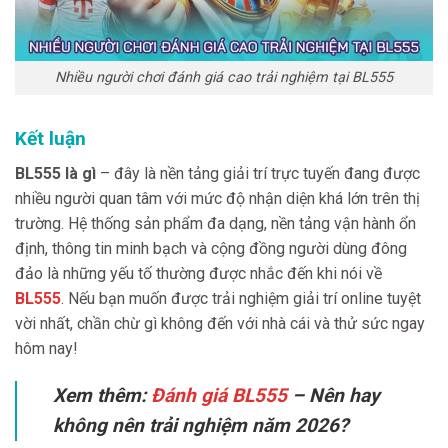
Nhiều người chơi đánh giá cao trải nghiệm tại BL555
Kết luận
BL555 là gì
– đây là nền tảng giải trí trực tuyến đang được
nhiều người quan tâm với mức độ nhận diện khá lớn trên thị
trường. Hệ thống sản phẩm đa dạng, nền tảng vận hành ổn
định, thông tin minh bạch và cộng đồng người dùng đông
đảo là những yếu tố thường được nhắc đến khi nói về
BL555
. Nếu bạn muốn được trải nghiệm giải trí online tuyệt
vời nhất, chần chừ gì không đến với nhà cái và thử sức ngay
hôm nay!
Xem thêm:
Đánh giá BL555
– Nên hay
không nên trải nghiệm năm 2026?