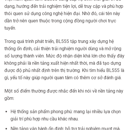
dạng, hướng đến trải nghiệm tiện lợi, dễ truy cập và phù hợp
thói quen sử dụng công nghệ hiện đại. Nhờ đó, cái tên này
dần trở nên quen thuộc trong cộng đồng người chơi trực
tuyến.
Trong quá trình phát triển, BL555 tập trung xây dựng hệ
thống ổn định, cải thiện trải nghiệm người dùng và mở rộng
số lượng thành viên. Mức độ nhận diện khá lớn cho thấy đây
không phải là nền tảng xuất hiện nhất thời, mà đã tạo dựng
được độ phủ nhất định trên thị trường. Khi tìm hiểu BL555 là
gì, yếu tố này giúp người quan tâm có thêm cơ sở đánh giá.
Một số điểm thường được nhắc đến khi nói về nền tảng này
gồm:
Hệ thống sản phẩm phong phú: mang lại nhiều lựa chọn
giải trí phù hợp nhu cầu khác nhau.
Nền tảng vận hành ổn định: hỗ trợ trải nghiệm mượt mà,