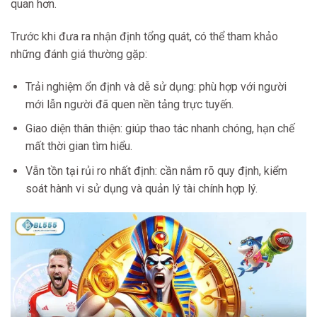
quan hơn.
Trước khi đưa ra nhận định tổng quát, có thể tham khảo
những đánh giá thường gặp:
Trải nghiệm ổn định và dễ sử dụng: phù hợp với người
mới lẫn người đã quen nền tảng trực tuyến.
Giao diện thân thiện: giúp thao tác nhanh chóng, hạn chế
mất thời gian tìm hiểu.
Vẫn tồn tại rủi ro nhất định: cần nắm rõ quy định, kiểm
soát hành vi sử dụng và quản lý tài chính hợp lý.