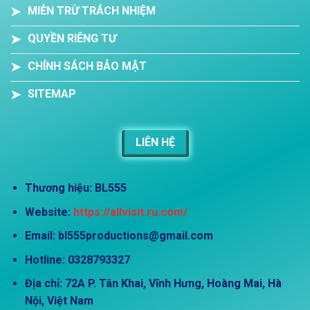
MIỄN TRỪ TRÁCH NHIỆM
QUYỀN RIÊNG TƯ
CHÍNH SÁCH BẢO MẬT
SITEMAP
LIÊN HỆ
Thương hiệu:
BL555
Website:
https://allvisit.ru.com/
Email:
bl555productions@gmail.com
Hotline:
0328793327
Địa chỉ:
72A P. Tân Khai, Vĩnh Hưng, Hoàng Mai, Hà
Nội, Việt Nam