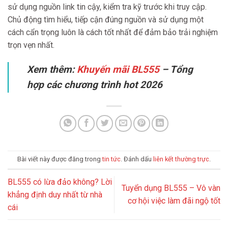
sử dụng nguồn link tin cậy, kiểm tra kỹ trước khi truy cập.
Chủ động tìm hiểu, tiếp cận đúng nguồn và sử dụng một
cách cẩn trọng luôn là cách tốt nhất để đảm bảo trải nghiệm
trọn vẹn nhất.
Xem thêm:
Khuyến mãi BL555
– Tổng
hợp các chương trình hot 2026
Bài viết này được đăng trong
tin tức
. Đánh dấu
liên kết thường trực
.
BL555 có lừa đảo không? Lời
Tuyển dụng BL555 – Vô vàn
khẳng định duy nhất từ nhà
cơ hội việc làm đãi ngộ tốt
cái