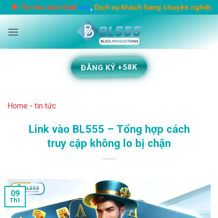
Bỏ
o dịch nhanh chóng
,
Dịch vụ khách hàng chuyên nghiệp 24/7
,
🎗
🔔 Tin tức mới nhất:
qua
nội
dung
ĐĂNG KÝ +58K
Home
-
tin tức
Link vào BL555 – Tổng hợp cách
truy cập không lo bị chặn
09
Th1