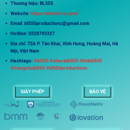
Thương hiệu:
BL555
Website:
https://allvisit.ru.com/
Email:
bl555productions@gmail.com
Hotline:
0328793327
Địa chỉ:
72A P. Tân Khai, Vĩnh Hưng, Hoàng Mai, Hà
Nội, Việt Nam
Hashtags:
#bl555
#nhacaibl555
#linkbl555
#trangchubl555
#bl555productions
GIẤY PHÉP
BẢO VỆ