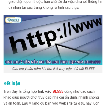
giao diện quen thuộc, hạn chế tối đa việc chia sẻ thông tin
cá nhân tại các trang không rõ tính xác thực.
Các lưu ý cần nắm khi tìm link truy cập nhà cái BL555
Kết luận
Trên đây là tổng hợp
link vào
BL555
cũng như các cách
khác giúp người chơi truy cập nhà cái ổn định, nhanh chóng
và an toàn. Lưu ý rằng dù bạn vào website từ đâu, hãy luôn