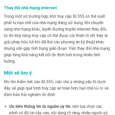
Thay đổi nhà mạng internet
Trong một số trường hợp, khó truy cập BL555 có thể xuất
phát từ hạn chế của nhà mạng đang sử dụng. Khi chuyển
sang nhà mạng khác, tuyến đường truyền internet thay đổi,
từ đó khả năng truy cập có thể được cải thiện rõ rệt. Đây là
giải pháp hữu ích khi đã thử các phương án kỹ thuật khác
nhưng vẫn gặp tình trạng gián đoạn. Việc thay đổi nhà mạng
giúp tăng khả năng kết nối ổn định hơn trong nhiều tình
huống.
Một số lưu ý
Khi tìm kiếm link vào BL555, việc chú ý những yếu tố dưới
đây sẽ giúp quá trình truy cập an toàn hơn, hạn chế rủi ro và
đảm bảo trải nghiệm ổn định:
Ưu tiên thông tin từ nguồn uy tín:
nên lựa chọn các
kênh có độ tin cậy cao, nội dung rõ ràng, nhiều người sử