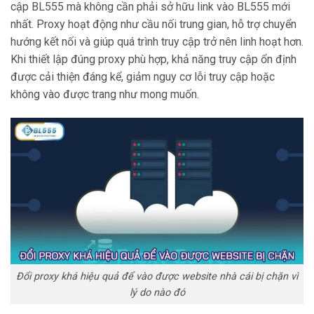
cập BL555 mà không cần phải sở hữu link vào BL555 mới
nhất. Proxy hoạt động như cầu nối trung gian, hỗ trợ chuyển
hướng kết nối và giúp quá trình truy cập trở nên linh hoạt hơn.
Khi thiết lập đúng proxy phù hợp, khả năng truy cập ổn định
được cải thiện đáng kể, giảm nguy cơ lỗi truy cập hoặc
không vào được trang như mong muốn.
Đổi proxy khá hiệu quả để vào được website nhà cái bị chặn vì
lý do nào đó