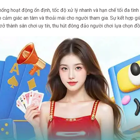
ng hoạt động ổn định, tốc độ xử lý nhanh và hạn chế tối đa tình t
tạo cảm giác an tâm và thoải mái cho người tham gia. Sự kết hợp 
ở thành sân chơi uy tín, thu hút đông đảo người chơi lựa chọn đồ