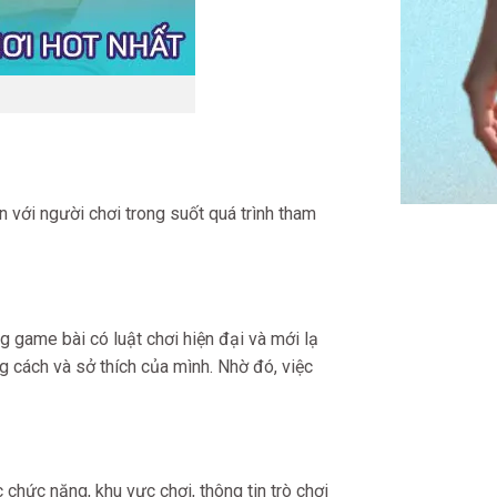
n với người chơi trong suốt quá trình tham
 game bài có luật chơi hiện đại và mới lạ
 cách và sở thích của mình. Nhờ đó, việc
chức năng, khu vực chơi, thông tin trò chơi