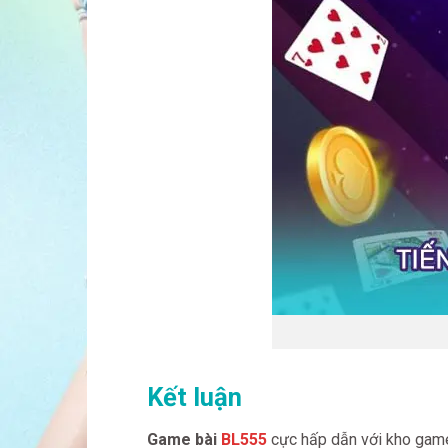
Kết luận
Game bài
BL555
cực hấp dẫn với kho game 