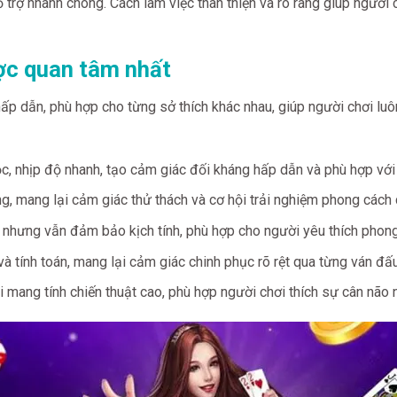
ỗ trợ nhanh chóng. Cách làm việc thân thiện và rõ ràng giúp người 
ược quan tâm nhất
p dẫn, phù hợp cho từng sở thích khác nhau, giúp người chơi lu
c, nhịp độ nhanh, tạo cảm giác đối kháng hấp dẫn và phù hợp với n
ng, mang lại cảm giác thử thách và cơ hội trải nghiệm phong cách
n nhưng vẫn đảm bảo kịch tính, phù hợp cho người yêu thích phon
và tính toán, mang lại cảm giác chinh phục rõ rệt qua từng ván đấu
mang tính chiến thuật cao, phù hợp người chơi thích sự cân não n