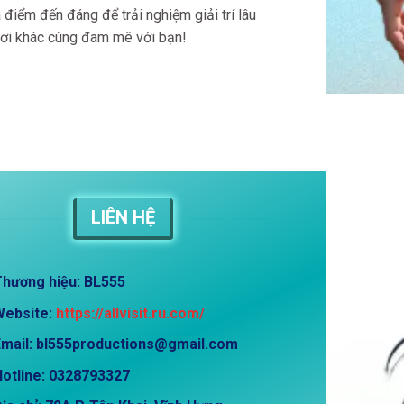
 điểm đến đáng để trải nghiệm giải trí lâu
hơi khác cùng đam mê với bạn!
LIÊN HỆ
hương hiệu:
BL555
Website:
https://allvisit.ru.com/
mail:
bl555productions@gmail.com
otline:
0328793327