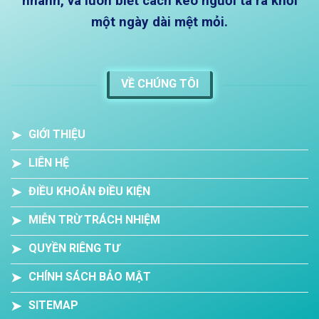
nhanh, và luôn biết cách kéo người ta ra khỏi
một ngày dài mệt mỏi.
VỀ CHÚNG TÔI
GIỚI THIỆU
LIÊN HỆ
ĐIỀU KHOẢN ĐIỀU KIỆN
MIỄN TRỪ TRÁCH NHIỆM
QUYỀN RIÊNG TƯ
CHÍNH SÁCH BẢO MẬT
SITEMAP