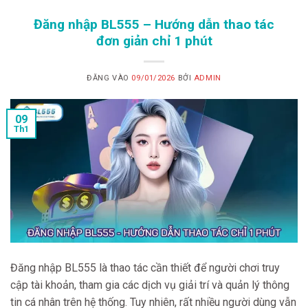
Đăng nhập BL555 – Hướng dẫn thao tác
đơn giản chỉ 1 phút
ĐĂNG VÀO
09/01/2026
BỞI
ADMIN
09
Th1
Đăng nhập BL555 là thao tác cần thiết để người chơi truy
cập tài khoản, tham gia các dịch vụ giải trí và quản lý thông
tin cá nhân trên hệ thống. Tuy nhiên, rất nhiều người dùng vẫn