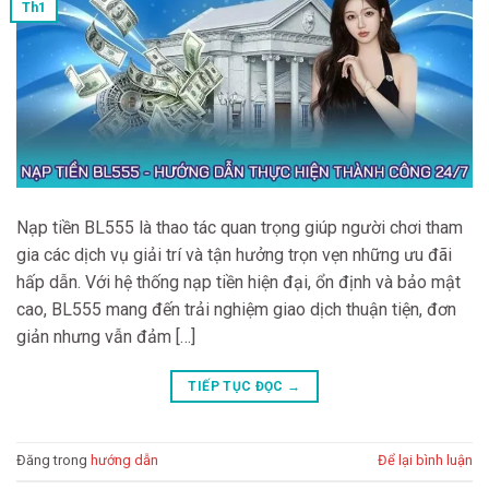
Th1
Nạp tiền BL555 là thao tác quan trọng giúp người chơi tham
gia các dịch vụ giải trí và tận hưởng trọn vẹn những ưu đãi
hấp dẫn. Với hệ thống nạp tiền hiện đại, ổn định và bảo mật
cao, BL555 mang đến trải nghiệm giao dịch thuận tiện, đơn
giản nhưng vẫn đảm […]
TIẾP TỤC ĐỌC
→
Đăng trong
hướng dẫn
Để lại bình luận