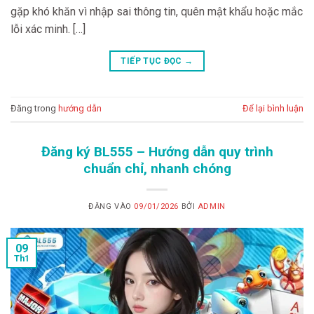
gặp khó khăn vì nhập sai thông tin, quên mật khẩu hoặc mắc
lỗi xác minh. […]
TIẾP TỤC ĐỌC
→
Đăng trong
hướng dẫn
Để lại bình luận
Đăng ký BL555 – Hướng dẫn quy trình
chuẩn chỉ, nhanh chóng
ĐĂNG VÀO
09/01/2026
BỞI
ADMIN
09
Th1