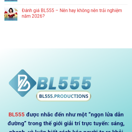
đãi
hợp
BL555
Không
ngộ
cách
có
có
Đánh giá BL555 – Nên hay không nên trải nghiệm
tốt
truy
lừa
bình
cập
đảo
luận
năm 2026?
không
không?
ở
lo
Lời
BL555
Không
bị
khẳng
có
có
chặn
định
uy
bình
duy
tín
luận
nhất
không?
ở
từ
Phân
Đánh
nhà
tích
giá
cái
các
BL555
khía
–
cạnh
Nên
chuẩn
hay
không
nên
trải
nghiệm
năm
2026?
BL555
được nhắc đến như một “ngọn lửa dẫn
đường” trong thế giới giải trí trực tuyến: sáng,