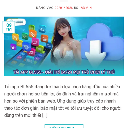
ĐĂNG VÀO
09/01/2026
BỞI
ADMIN
09
Th1
Tải app BL555 đang trở thành lựa chọn hàng đầu của nhiều
người chơi nhờ sự tiện lợi, ổn định và trải nghiệm mượt mà
hơn so với phiên bản web. Ứng dụng giúp truy cập nhanh,
thao tác đơn giản, bảo mật tốt và tối ưu tuyệt đối cho người
dùng trên mọi thiết […]