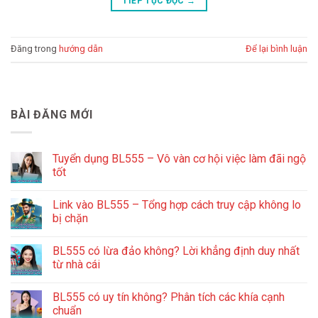
TIẾP TỤC ĐỌC
→
Đăng trong
hướng dẫn
Để lại bình luận
BÀI ĐĂNG MỚI
Tuyển dụng BL555 – Vô vàn cơ hội việc làm đãi ngộ
tốt
Không
có
Link vào BL555 – Tổng hợp cách truy cập không lo
bình
luận
bị chặn
ở
Tuyển
Không
dụng
có
BL555 có lừa đảo không? Lời khẳng định duy nhất
BL555
bình
–
luận
từ nhà cái
Vô
ở
vàn
Link
Không
cơ
vào
có
BL555 có uy tín không? Phân tích các khía cạnh
hội
BL555
bình
việc
–
luận
chuẩn
làm
Tổng
ở