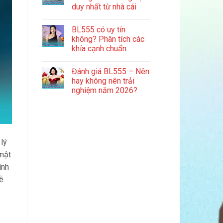
ở
cơ
duy nhất từ nhà cái
Link
hội
vào
việc
Không
BL555
làm
có
–
BL555 có uy tín
đãi
bình
Tổng
ngộ
luận
không? Phân tích các
hợp
ở
tốt
cách
khía cạnh chuẩn
BL555
truy
có
cập
Không
lừa
không
có
đảo
Đánh giá BL555 – Nên
lo
bình
không?
bị
luận
hay không nên trải
Lời
ở
chặn
khẳng
nghiệm năm 2026?
BL555
định
có
duy
Không
uy
nhất
có
tín
từ
bình
không?
nhà
luận
Phân
ở
cái
tích
Đánh
các
giá
 lý
khía
BL555
cạnh
–
 mật
chuẩn
Nên
hay
ình
không
ễ
nên
trải
nghiệm
năm
2026?