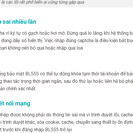
 là các lỗi rất phổ biến ai cũng từng gặp qua
sai nhiều lần
ha vì ký tự có gạch hoặc hơi mờ. Đừng quá lo lắng, khi hệ thống 
i đúng dãy số hiển thị. Việc nhập đúng captcha là điều kiện bắt b
bạn không nên bỏ qua hoặc nhập qua loa.
thống bảo mật BL555 có thể tự động khóa tạm thời tài khoản để bả
 thao tác trong thời gian ngắn, sau đó thử lại hoặc liên hệ bộ ph
ản chính xác nhất.
kết nối mạng
ập được không phải do thông tin sai mà vì trình duyệt lỗi, cache
trình duyệt khác, xóa cookie, cache, chuyển sang thiết bị ổn định
 trước khi đăng nhập BL555 trở lại.