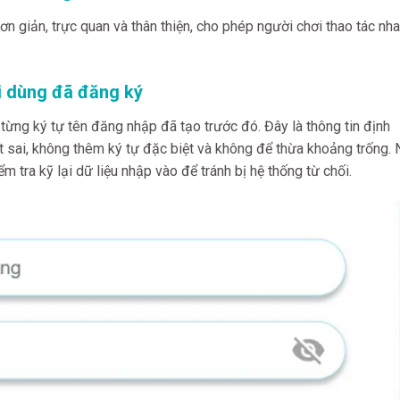
n giản, trực quan và thân thiện, cho phép người chơi thao tác nh
i dùng đã đăng ký
từng ký tự tên đăng nhập đã tạo trước đó. Đây là thông tin định
 sai, không thêm ký tự đặc biệt và không để thừa khoảng trống. 
ểm tra kỹ lại dữ liệu nhập vào để tránh bị hệ thống từ chối.