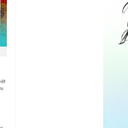
iệt
ưu
ác