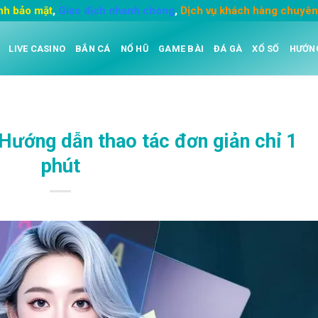
,
Giao dịch nhanh chóng
,
Dịch vụ khách hàng chuyên nghiệp 24/
LIVE CASINO
BẮN CÁ
NỔ HŨ
GAME BÀI
ĐÁ GÀ
XỔ SỐ
HƯỚN
Hướng dẫn thao tác đơn giản chỉ 1
phút