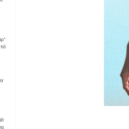
ập”
 hỗ
uy
ất
ng