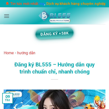
Bỏ
o dịch nhanh chóng
,
Dịch vụ khách hàng chuyên nghiệp 24/7
,

🔔 Tin tức mới nhất:
qua
nội
dung
ĐĂNG KÝ +58K
Home
-
hướng dẫn
Đăng ký BL555 – Hướng dẫn quy
trình chuẩn chỉ, nhanh chóng
09
Th1