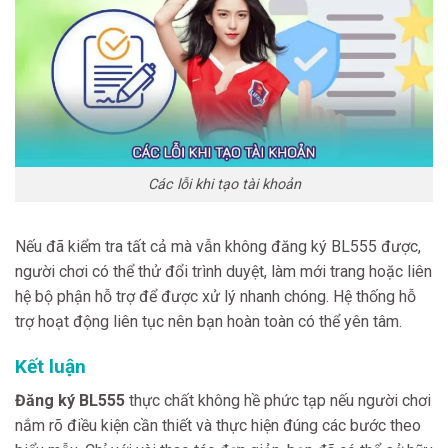
Các lỗi khi tạo tài khoản
Nếu đã kiểm tra tất cả mà vẫn không đăng ký BL555 được,
người chơi có thể thử đổi trình duyệt, làm mới trang hoặc liên
hệ bộ phận hỗ trợ để được xử lý nhanh chóng. Hệ thống hỗ
trợ hoạt động liên tục nên bạn hoàn toàn có thể yên tâm.
Kết luận
Đăng ký BL555
thực chất không hề phức tạp nếu người chơi
nắm rõ điều kiện cần thiết và thực hiện đúng các bước theo