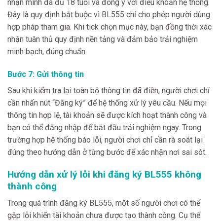
nhận mình đã đủ 18 tuổi và đồng ý với điều khoản hệ thống.
Đây là quy định bắt buộc vì BL555 chỉ cho phép người dùng
hợp pháp tham gia. Khi tick chọn mục này, bạn đồng thời xác
nhận tuân thủ quy định nền tảng và đảm bảo trải nghiệm
minh bạch, đúng chuẩn.
Bước 7: Gửi thông tin
Sau khi kiểm tra lại toàn bộ thông tin đã điền, người chơi chỉ
cần nhấn nút “Đăng ký” để hệ thống xử lý yêu cầu. Nếu mọi
thông tin hợp lệ, tài khoản sẽ được kích hoạt thành công và
bạn có thể đăng nhập để bắt đầu trải nghiệm ngay. Trong
trường hợp hệ thống báo lỗi, người chơi chỉ cần rà soát lại
đúng theo hướng dẫn ở từng bước để xác nhận nơi sai sót.
Hướng dẫn xử lý lỗi khi đăng ký BL555 không
thành công
Trong quá trình đăng ký BL555, một số người chơi có thể
gặp lỗi khiến tài khoản chưa được tạo thành công. Cụ thể: