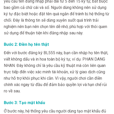
yêu cầu tên đăng nhập phải dài từ 5 đến 15 ký tự, bắt buộc
bao gồm cả chữ cái và số. Người dùng không nên sử dụng
ký tự đặc biệt hoặc đặt tên quá ngắn để tránh bị hệ thống từ
chối. Đây là thông tin sẽ dùng xuyên suốt quá trình trải
nghiệm nên bạn nên chọn tên dễ nhớ, phù hợp với thói quen
sử dụng để thuận tiện khi đăng nhập sau này.
Bước 2: Điền họ tên thật
Đến với bước đăng ký BL555 này, bạn cần nhập họ tên thật,
viết không dấu và in hoa toàn bộ ký tự, ví dụ: PHAN DANG
NHAN. Đây không chỉ là yêu cầu kỹ thuật mà còn liên quan
trực tiếp đến việc xác minh tài khoản, xử lý giao dịch cũng
như hỗ trợ khôi phục khi cần. Vì vậy, người chơi cần điền
chính xác ngay từ đầu để đảm bảo quyền lợi và hạn chế rủi
ro về sau.
Bước 3: Tạo mật khẩu
Ở bước này, hệ thống yêu cầu người dùng tạo mật khẩu đủ