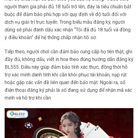
người tham gia phải đủ 18 tuổi trở lên, đây là tiêu chuẩn bắt
buộc để đảm bảo phù hợp với quy định về độ tuổi đối với
dịch vụ giải trí trực tuyến. Trong biểu mẫu đăng ký, người
dùng sẽ phải đánh dấu xác nhận “Tôi đã đủ 18 tuổi và đồng
ý điều khoản” để hệ thống chấp nhận hồ sơ.
Tiếp theo, người chơi cần đảm bảo cung cấp họ tên thật, ghi
đầy đủ, không dấu, viết in hoa theo đúng hướng dẫn đăng ký
BL555. Điều này giúp đảm bảo tính xác thực, đồng thời hỗ
trợ xác minh danh tính khi cần khôi phục tài khoản, nạp rút
hoặc gặp các vấn đề liên quan đến bảo mật. Ngoài ra, số
điện thoại đăng ký phải là số đang sử dụng để nhận mã xác
minh và hỗ trợ khi cần.