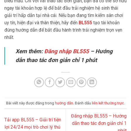
biểu mẫu. Chỉ với vài thao tác đơn giản, bạn đã có thể sở hữu
ngay tài khoản hợp lệ để bắt đầu trải nghiệm hệ sinh thái
giải trí hấp dẫn tại nhà cái. Nếu bạn đang tìm kiếm sân chơi
uy tín, hiện đại và thân thiện, hãy đến
BL555
tạo tài khoản
đúng hướng dẫn để bắt đầu hành trình trải nghiệm trọn vẹn
nhất.
Xem thêm:
Đăng nhập BL555
– Hướng
dẫn thao tác đơn giản chỉ 1 phút
Bài viết này được đăng trong
hướng dẫn
. Đánh dấu
liên kết thường trực
.
Đăng nhập BL555 – Hướng
Tải app BL555 – Giải trí tiện
dẫn thao tác đơn giản chỉ 1
lợi 24/24 mọi trò chơi lý thú
phút