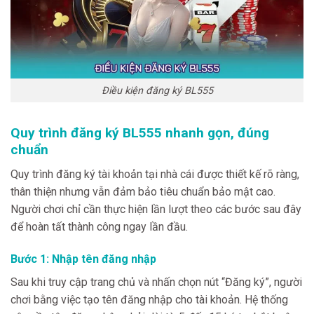
Điều kiện đăng ký BL555
Quy trình đăng ký BL555 nhanh gọn, đúng
chuẩn
Quy trình đăng ký tài khoản tại nhà cái được thiết kế rõ ràng,
thân thiện nhưng vẫn đảm bảo tiêu chuẩn bảo mật cao.
Người chơi chỉ cần thực hiện lần lượt theo các bước sau đây
để hoàn tất thành công ngay lần đầu.
Bước 1: Nhập tên đăng nhập
Sau khi truy cập trang chủ và nhấn chọn nút “Đăng ký”, người
chơi bằng việc tạo tên đăng nhập cho tài khoản. Hệ thống